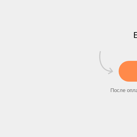
Если
К
После оплаты обя