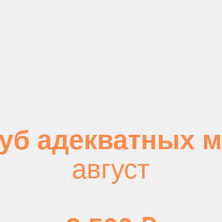
б адекватных мам
август
3 500 ₽