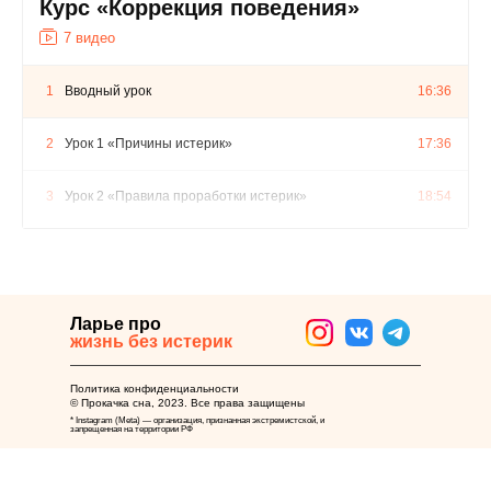
Курс «Коррекция поведения»
7 видео
1
Вводный урок
16:36
2
Урок 1 «Причины истерик»
17:36
3
Урок 2 «Правила проработки истерик»
18:54
4
Урок 3 «План проработки истерик»
13:24
5
Урок 4 «План проработки запрета»
10:01
Ларье про
жизнь без истерик
6
Урок 5 «Разбор кейсов»
53:35
Политика конфиденциальности
© Прокачка сна, 2023. Все права защищены
7
Урок 6 «Нюансы общения с высокочувствительными
12:51
* Instagram (Meta) — организация, признанная экстремистской, и
детьми»
запрещенная на территории РФ