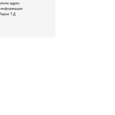
и/или адрес
я информация
Ларье Т.Д