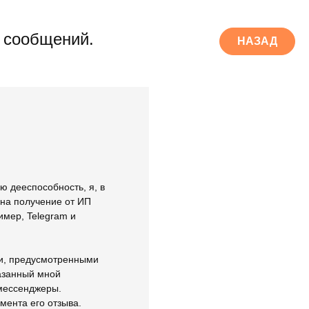
 сообщений.
НАЗАД
ю дееспособность, я, в
 на получение от ИП
имер, Telegram и
ми, предусмотренными
казанный мной
 мессенджеры.
мента его отзыва.