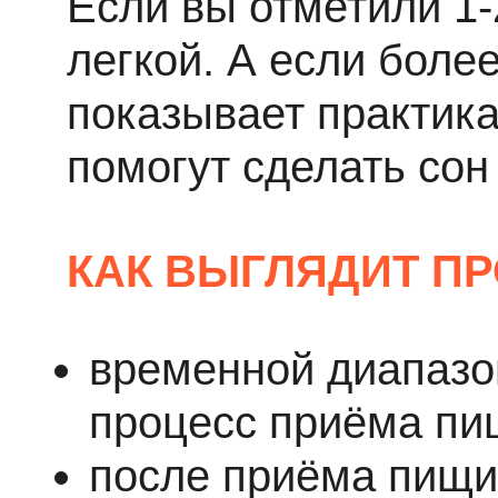
Если вы отметили 1-
легкой. А если более 
показывает практика
помогут сделать сон
КАК ВЫГЛЯДИТ П
временной диапазо
Website →
Website →
процесс приёма пищ
после приёма пищи 