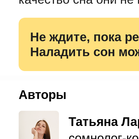
Не ждите, пока ре
Анастасия
Талицких
Наладить сон мож
Консультант
по ГВ и сну
Авторы
Татьяна Ла
сомнолог-ко