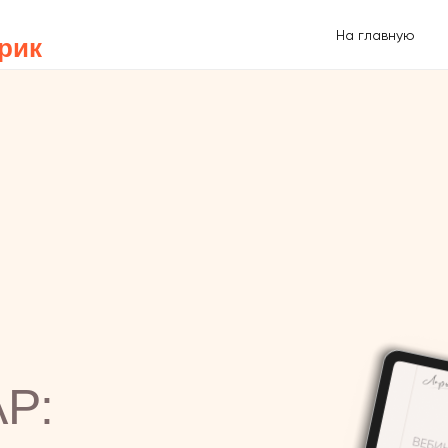
На главную
рик
Р: