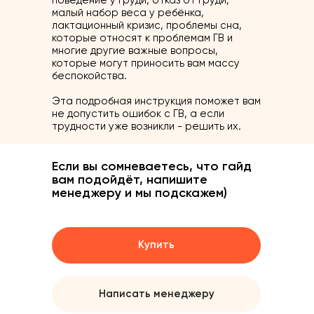
поведение у груди, отказ от груди,
малый набор веса у ребёнка,
лактационный кризис, проблемы сна,
которые относят к проблемам ГВ и
многие другие важные вопросы,
которые могут приносить вам массу
беспокойства.
Эта подробная инструкция поможет вам
не допустить ошибок с ГВ, а если
трудности уже возникли - решить их.
Если вы сомневаетесь, что гайд
вам подойдёт, напишите
менеджеру и мы подскажем)
Купить
Написать менеджеру
Website →
Website →