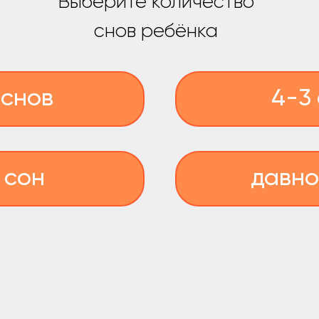
ов
4-3 сна
н
давно 1 сон