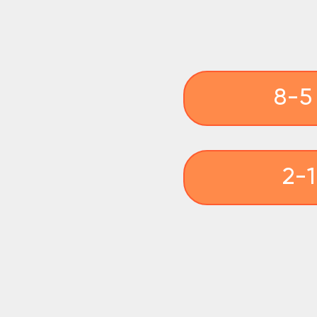
8-5 сн
2-1 со