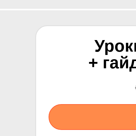
Урок
+ гай